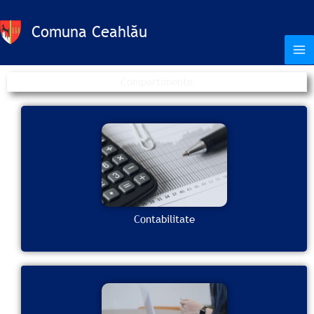
Skip
to
Comuna Ceahlău
content
Compartimente
Contabilitate