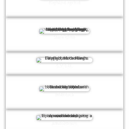
Registrul agricol
Stare civilă
S.V.S.U.
Bibliotecă
Administrativ