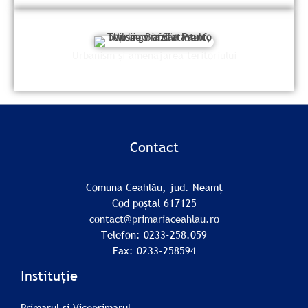
Urbanism și amenajarea teritoriului
Contact
Comuna Ceahlău, jud. Neamț
Cod poștal 617125
contact@primariaceahlau.ro
Telefon: 0233-258.059
Fax: 0233-258594
Instituție
Primarul și Viceprimarul